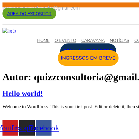
Ir
experiencecakebrasilrs@gmail.com
para
ÁREA DO EXPOSITOR
o
conteúdo
HOME
O EVENTO
CARAVANA
NOTÍCIAS
C
SEJA UM EXPOSITOR
INGRESSOS EM BREVE
Autor:
quizzconsultoria@gmail
Hello world!
Welcome to WordPress. This is your first post. Edit or delete it, then st
Youtube
Instagram
Facebook